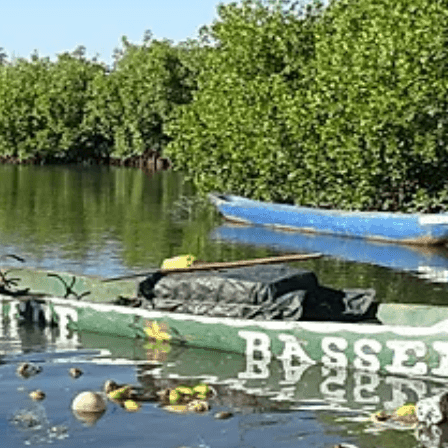
Exporter les lignes sélectionnées
Exporter toutes les colonnes
Exporter uniquement les colonnes affichées
Menu
<
>
Actions 2025
Actions 2024
Actions 2023
Actions 2022
Actions 2021
Actions 2020
Actions 2019
Actions 2018
Actions 2017
Ajoutez un logo, un bouton, des réseaux sociaux