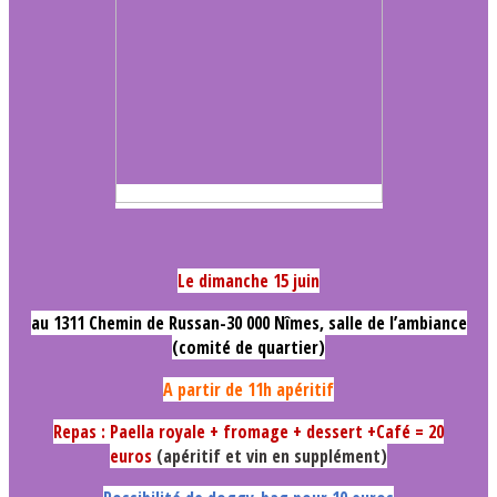
Le dimanche 15 juin
au 1311 Chemin de Russan-30 000 Nîmes, salle de l’ambiance
(comité de quartier)
A partir de 11h apéritif
Repas : Paella royale + fromage + dessert +Café = 20
euros
(apéritif et vin en supplément)