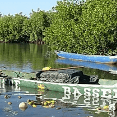
Exporter les lignes sélectionnées
Exporter toutes les colonnes
Exporter uniquement les colonnes affichées
Menu
Ajoutez un logo, un bouton, des réseaux sociaux
Cliquez pour éditer
ACCUEIL
▴
▾
ACTUALITES
▴
▾
QUI SOMMES-NOUS ?
▴
▾
ACTIONS EN FRANCE
▴
▾
Actions 2025
Actions 2024
Actions 2023
Actions 2022