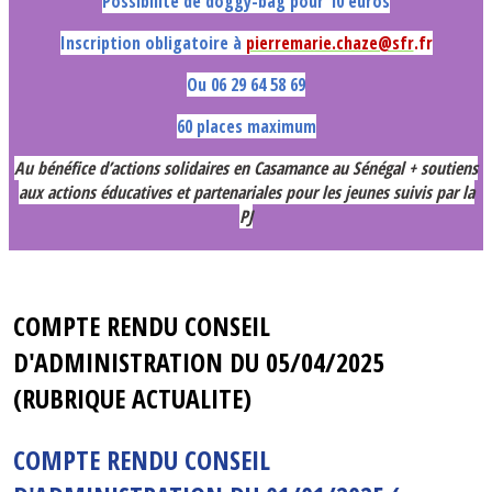
Possibilité de doggy-bag pour 10 euros
Inscription obligatoire à
pierremarie.chaze@sfr
.fr
Ou 06 29 64 58 69
60 places maximum
Au bénéfice d’actions solidaires en Casamance au Sénégal + soutiens
aux actions éducatives et partenariales pour les jeunes suivis par la
PJ
COMPTE RENDU CONSEIL
D'ADMINISTRATION DU 05/04/2025
(RUBRIQUE ACTUALITE)
COMPTE RENDU CONSEIL